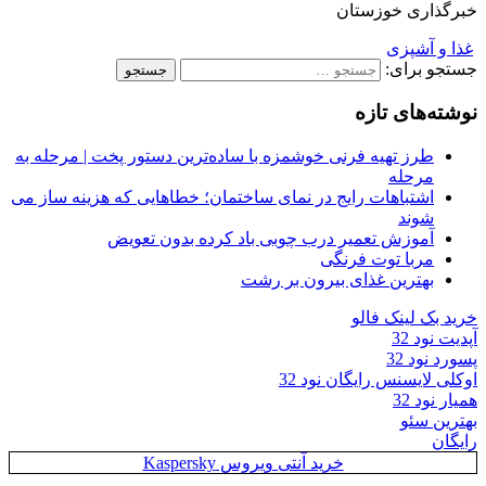
خبرگذاری خوزستان
غذا و آشپزی
جستجو برای:
نوشته‌های تازه
طرز تهیه فرنی خوشمزه با ساده‌ترین دستور پخت | مرحله به
مرحله
اشتباهات رایج در نمای ساختمان؛ خطاهایی که هزینه ساز می
شوند
آموزش تعمیر درب چوبی باد کرده بدون تعویض
مربا توت فرنگی
بهترین غذای بیرون بر رشت
خرید بک لینک فالو
آپدیت نود 32
پسورد نود 32
اوکلی لایسنس رایگان نود 32
همیار نود 32
بهترین سئو
رایگان
خرید آنتی ویروس Kaspersky