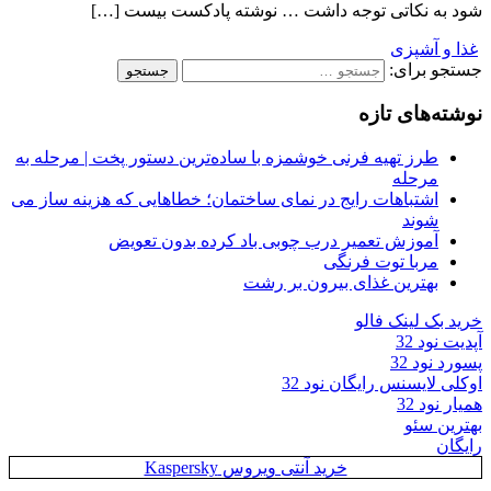
شود به نکاتی توجه داشت … نوشته پادکست بیست […]
غذا و آشپزی
جستجو برای:
نوشته‌های تازه
طرز تهیه فرنی خوشمزه با ساده‌ترین دستور پخت | مرحله به
مرحله
اشتباهات رایج در نمای ساختمان؛ خطاهایی که هزینه ساز می
شوند
آموزش تعمیر درب چوبی باد کرده بدون تعویض
مربا توت فرنگی
بهترین غذای بیرون بر رشت
خرید بک لینک فالو
آپدیت نود 32
پسورد نود 32
اوکلی لایسنس رایگان نود 32
همیار نود 32
بهترین سئو
رایگان
خرید آنتی ویروس Kaspersky