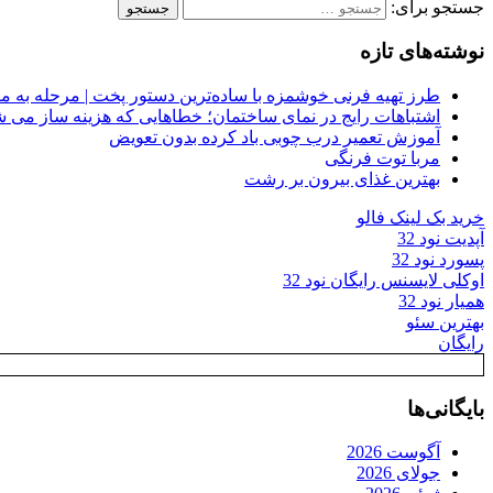
جستجو برای:
نوشته‌های تازه
طرز تهیه فرنی خوشمزه با ساده‌ترین دستور پخت | مرحله به م
اشتباهات رایج در نمای ساختمان؛ خطاهایی که هزینه ساز می ش
آموزش تعمیر درب چوبی باد کرده بدون تعویض
مربا توت فرنگی
بهترین غذای بیرون بر رشت
خرید بک لینک فالو
آپدیت نود 32
پسورد نود 32
اوکلی لایسنس رایگان نود 32
همیار نود 32
بهترین سئو
رایگان
بایگانی‌ها
آگوست 2026
جولای 2026