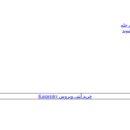
رحله
وند
خرید آنتی ویروس Kaspersky