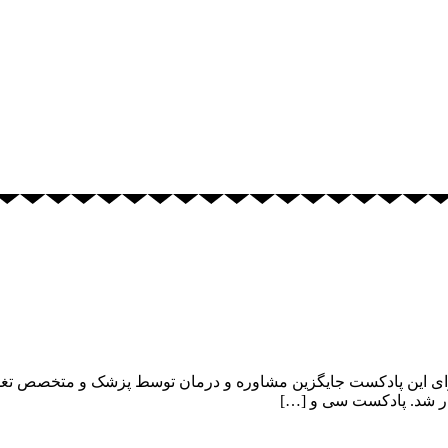
سی و ششم – مراقبت از چشم ها پادکست شماره ۳۶ محتوای این پادکست جایگزین مشاوره و درمان
دار شد. پادکست سی و […]