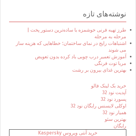
ت
ج
نوشته‌های تازه
و
ب
ر
طرز تهیه فرنی خوشمزه با ساده‌ترین دستور پخت |
ا
مرحله به مرحله
ی
اشتباهات رایج در نمای ساختمان؛ خطاهایی که هزینه ساز
:
می شوند
آموزش تعمیر درب چوبی باد کرده بدون تعویض
مربا توت فرنگی
بهترین غذای بیرون بر رشت
خرید بک لینک فالو
آپدیت نود 32
پسورد نود 32
اوکلی لایسنس رایگان نود 32
همیار نود 32
بهترین سئو
رایگان
خرید آنتی ویروس Kaspersky