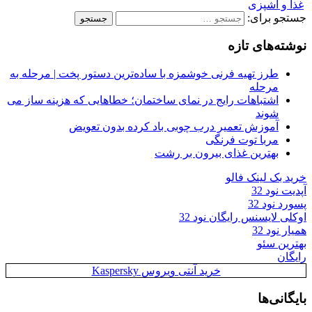
غذا و آشپزی
جستجو برای:
نوشته‌های تازه
طرز تهیه فرنی خوشمزه با ساده‌ترین دستور پخت | مرحله به
مرحله
اشتباهات رایج در نمای ساختمان؛ خطاهایی که هزینه ساز می
شوند
آموزش تعمیر درب چوبی باد کرده بدون تعویض
مربا توت فرنگی
بهترین غذای بیرون بر رشت
خرید بک لینک فالو
آپدیت نود 32
پسورد نود 32
اوکلی لایسنس رایگان نود 32
همیار نود 32
بهترین سئو
رایگان
خرید آنتی ویروس Kaspersky
بایگانی‌ها