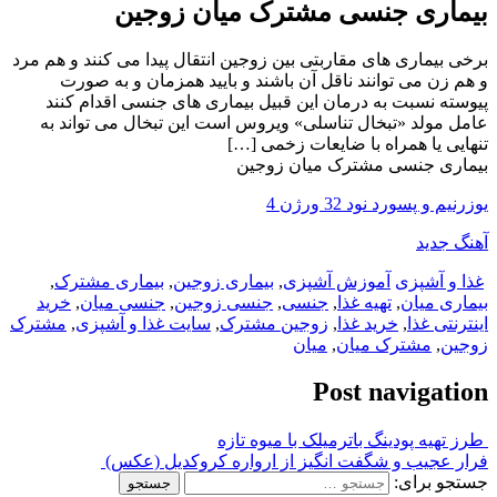
بیماری جنسی مشترک میان زوجین
برخی بیماری های مقاربتی بین زوجین انتقال پیدا می کنند و هم مرد
و هم زن می توانند ناقل آن باشند و بایید همزمان و به صورت
پیوسته نسبت به درمان این قبیل بیماری های جنسی اقدام کنند
عامل مولد «تبخال تناسلی» ویروس است این تبخال می تواند به
تنهایی یا همراه با ضایعات زخمی […]
بیماری جنسی مشترک میان زوجین
یوزرنیم و پسورد نود 32 ورژن 4
آهنگ جدید
غذا و آشپزی
آموزش آشپزی
,
بیماری زوجین
,
بیماری مشترک
,
بیماری میان
,
تهیه غذا
,
جنسی
,
جنسی زوجین
,
جنسی میان
,
خرید
اینترنتی غذا
,
خرید غذا
,
زوجین مشترک
,
سایت غذا و آشپزی
,
مشترک
زوجین
,
مشترک میان
,
میان
Post navigation
طرز تهیه پودینگ باترمیلک با میوه تازه
فرار عجیب و شگفت انگیز از ارواره کروکدیل (عکس)
جستجو برای: