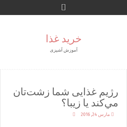
S
k
i
p
t
خرید غذا
o
c
o
آموزش آشپزی
n
t
e
n
t
رژیم غذایی شما زشت‌تان
مي‌كند يا زيبا؟
مارس 24, 2016