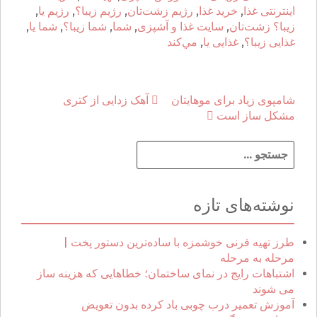
اینترنتی غذا
,
خرید غذا
,
رژیم زشت‌تان
,
رژیم زيبا؟
,
رژیم يا
,
زيبا؟ زشت‌تان
,
سایت غذا و آشپزی
,
شما
,
شما زيبا؟
,
شما يا
,
غذایی زيبا؟
,
غذایی يا
,
مي‌كند
شامپوی زیاد برای موهایتان
آهک زدایی از کتری
P
مشکل ساز است
o
ج
s
س
ت
t
ج
نوشته‌های تازه
و
n
ب
ر
طرز تهیه فرنی خوشمزه با ساده‌ترین دستور پخت |
a
ا
مرحله به مرحله
ی
اشتباهات رایج در نمای ساختمان؛ خطاهایی که هزینه ساز
v
:
می شوند
i
آموزش تعمیر درب چوبی باد کرده بدون تعویض