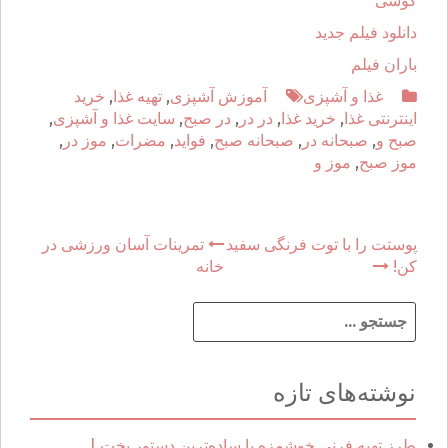
گوشی
دانلود فیلم جدید
باران فیلم
غذا و آشپزی
آموزش آشپزی
,
تهیه غذا
,
خرید
اینترنتی غذا
,
خرید غذا
,
در در
,
در صبح
,
سایت غذا و آشپزی
,
صبح و
,
صبحانه در
,
صبحانه صبح
,
فواید
,
مضرات
,
موز در
,
موز صبح
,
موز و
پوستت را با توت فرنگی سفید
تمرینات آسان ورزشی در
P
کن!
خانه
o
ج
s
س
ت
t
ج
نوشته‌های تازه
و
n
ب
ر
طرز تهیه فرنی خوشمزه با ساده‌ترین دستور پخت |