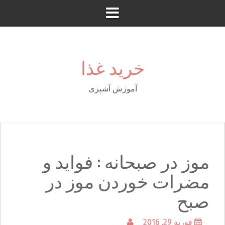
S
k
i
p
t
خرید غذا
o
c
o
آموزش آشپزی
n
t
e
n
t
موز در صبحانه : فواید و
مضرات خوردن موز در
صبح
فوریه 29, 2016