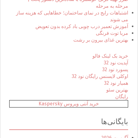
a
ا
مرحله به مرحله
ی
اشتباهات رایج در نمای ساختمان؛ خطاهایی که هزینه ساز
v
:
می شوند
i
آموزش تعمیر درب چوبی باد کرده بدون تعویض
مربا توت فرنگی
g
بهترین غذای بیرون بر رشت
a
خرید بک لینک فالو
t
آپدیت نود 32
پسورد نود 32
i
اوکلی لایسنس رایگان نود 32
همیار نود 32
o
بهترین سئو
رایگان
n
خرید آنتی ویروس Kaspersky
بایگانی‌ها
آگوست 2026