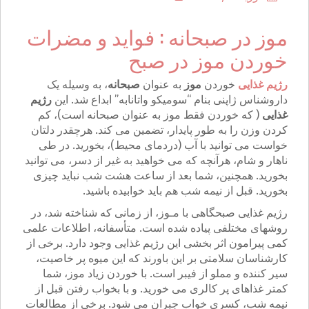
موز در صبحانه : فواید و مضرات
خوردن موز در صبح
رژیم غذایی
خوردن
موز
به عنوان
صبحانه
، به وسیله یک
داروشناس ژاپنی بنام “سومیکو واتانابه” ابداع شد. این
رژیم
غذایی
( که خوردن فقط موز به عنوان صبحانه است)، کم
کردن وزن را به طور پایدار، تضمین می کند. هرچقدر دلتان
خواست می توانید با آب (دردمای محیط)، بخورید. در طی
ناهار و شام، هرآنچه که می خواهید به غیر از دسر، می توانید
بخورید. همچنین، شما بعد از ساعت هشت شب نباید چیزی
بخورید. قبل از نیمه شب هم باید خوابیده باشید.
رژیم غذایی صبحگاهی با مـوز، از زمانی که شناخته شد، در
روشهای مختلفی پیاده شده است. متأسفانه، اطلاعات علمی
کمی پیرامون اثر بخشی این رژیم غذایی وجود دارد. برخی از
کارشناسان سلامتی بر این باورند که این میوه پر خاصیت،
سیر کننده و مملو از فیبر است. با خوردن زیاد موز، شما
کمتر غذاهای پر کالری می خورید. و با بخواب رفتن قبل از
نیمه شب، کسری خواب جبران می شود. برخی از مطالعات