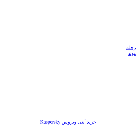
رحله
وند
خرید آنتی ویروس Kaspersky