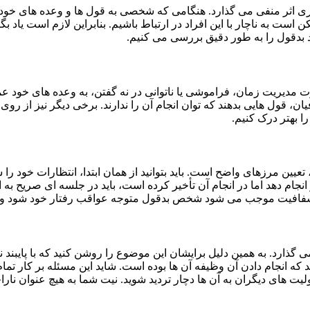
ری اثر منفی می گذارد. هنگامی که شخصی به قول ها و وعده های خود ع
ست به ناچار با این افراد در ارتباط باشیم. بنابراین لازم است یاد ب
 بدقول را به طور دقیق بررسی می کنیم.
ت مدیریت زمان، فراموشی یا ناتوانی در نه گفتن، به وعده های خود عم
 قول هایی بدهند که توان انجام آن را ندارند. برخی دیگر نیز از رو
ا بهتر درک کنیم.
 تعیین مرزهای واضح است. باید بتوانید از همان ابتدا، انتظارات خود
نجام دهد اما در انجام آن تأخیر کرده است، باید در جلسه ای صریح به او
ین شفافیت موجب می شود شخص بدقول متوجه عواقب رفتار خود شود و اح
می گذارد. به همین دلیل برایشان این موضوع را روشن کنید که با پایب
ه انجام دادن آن وظیفه آن ها بوده است. شاید این مسئله بر کار تمام گ
لیت های دیگران به آن ها دچار تردید شوید. نیت شما به هیچ عنوان نار