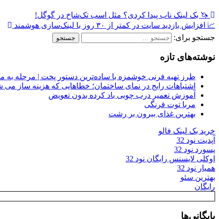
🦄 بک لینک ناب پیدا کردی؟ مثل اسب تک‌شاخ در گوگل!
📈 افزایش بازدید سایت در کمتر از ۳۰ روز با لینک‌سازی هوشمند
جستجو برای:
نوشته‌های تازه
طرز تهیه فرنی خوشمزه با ساده‌ترین دستور پخت | مرحله به م
اشتباهات رایج در نمای ساختمان؛ خطاهایی که هزینه ساز می ش
آموزش تعمیر درب چوبی باد کرده بدون تعویض
مربا توت فرنگی
بهترین غذای بیرون بر رشت
خرید بک لینک فالو
آپدیت نود 32
پسورد نود 32
اوکلی لایسنس رایگان نود 32
همیار نود 32
بهترین سئو
رایگان
بایگانی‌ها