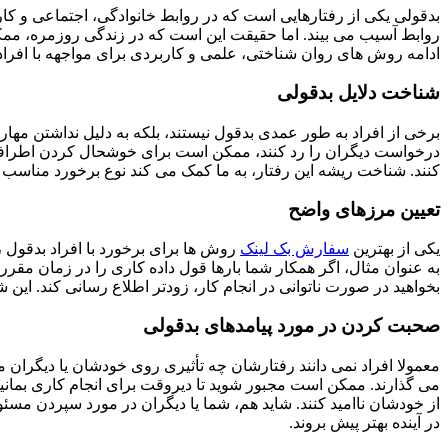
بدقولی یکی از رفتارهایی است که در روابط خانوادگی، اجتماعی و کا
روابط آسیب می بیند. اما حقیقت این است که در زندگی روزمره، ممکن ا
ادامه روش های روان شناختی، علمی و کاربردی برای مواجهه با افراد
شناخت دلایل بدقولی
برخی از افراد به طور عمدی بدقول نیستند، بلکه به دلیل نداشتن مهار
درخواست دیگران را رد کنند، ممکن است برای خوشحال کردن اطرافیان،
کنند. شناخت ریشه این رفتار، به ما کمک می کند نوع برخورد مناسب ر
تعیین مرزهای واضح
یکی از بهترین
سفارش بک لینک
روش ها برای برخورد با افراد بدقول ،
به عنوان مثال، اگر همکار شما بارها قول داده کاری را در زمان مقرر ا
بخواهید در صورت ناتوانی در انجام کار، زودتر اطلاع رسانی کند. ا
صحبت کردن در مورد پیامدهای بدقولی
معمولا افراد نمی دانند رفتارشان چه تأثیری روی خودشان یا دیگران 
می گذارند. ممکن است مجبور شوید تا دیروقت برای انجام کاری بمانید ک
از خودشان ناامید کنند. شاید هم، شما یا دیگران در مورد سپردن مسئو
در آینده بهتر پیش بروند.