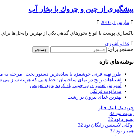
پيشگيری از چين و چروك با بخار آب
مارس 1, 2016
پاكسازي پوست با انواع بخورهاي گياهي يكي از بهترين راه‌حل‌ها براي ا
غذا و آشپزی
جستجو برای:
نوشته‌های تازه
طرز تهیه فرنی خوشمزه با ساده‌ترین دستور پخت | مرحله به م
اشتباهات رایج در نمای ساختمان؛ خطاهایی که هزینه ساز می ش
آموزش تعمیر درب چوبی باد کرده بدون تعویض
مربا توت فرنگی
بهترین غذای بیرون بر رشت
خرید بک لینک فالو
آپدیت نود 32
پسورد نود 32
اوکلی لایسنس رایگان نود 32
همیار نود 32