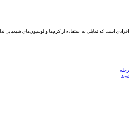
فرادي است كه تمايلي به استفاده از كرم‌ها و لوسيون‌هاي شيميايي ندار
رحله
وند