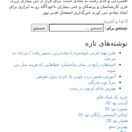
افسردگی و عدم رغبت به شادی است. برای فرار از این بیماری بزرگ
قرن کارشناسان و پزشکان و حتی بیماران ناخودآگاه رو به ابزاری برای
ایجاد شادی می آورند خبرگذاری اصفحان قدیر نیوز
غذا و آشپزی
جستجو برای:
نوشته‌های تازه
طرز تهیه فرنی خوشمزه با ساده‌ترین دستور پخت | مرحله به
مرحله
اشتباهات رایج در نمای ساختمان؛ خطاهایی که هزینه ساز می
شوند
آموزش تعمیر درب چوبی باد کرده بدون تعویض
مربا توت فرنگی
بهترین غذای بیرون بر رشت
خرید بک لینک فالو
آپدیت نود 32
پسورد نود 32
اوکلی لایسنس رایگان نود 32
همیار نود 32
بهترین سئو