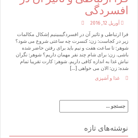
افسردگی
آوریل 12, 2016
فرا ارتباطی و تاثیر آن در افسردگیببینیم اِشکال مکالمات
زیر در کجاست: زن: کنسرت چه ساعتی شروع می شود؟
شوهر: تا ساعت هفت و نیم باید برای رفتن حاضر شده
باشی. زن: برای شام چند نفر مهمان داریم؟ شوهر: نگران
نباش غذا به اندازه کافی داریم. شوهر: کارت تقریبا تمام
شده: زن: الان می خواهی […]
غذا و آشپزی
ج
س
ت
ج
نوشته‌های تازه
و
ب