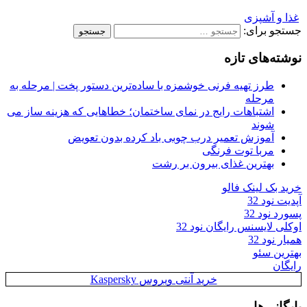
غذا و آشپزی
جستجو برای:
نوشته‌های تازه
طرز تهیه فرنی خوشمزه با ساده‌ترین دستور پخت | مرحله به
مرحله
اشتباهات رایج در نمای ساختمان؛ خطاهایی که هزینه ساز می
شوند
آموزش تعمیر درب چوبی باد کرده بدون تعویض
مربا توت فرنگی
بهترین غذای بیرون بر رشت
خرید بک لینک فالو
آپدیت نود 32
پسورد نود 32
اوکلی لایسنس رایگان نود 32
همیار نود 32
بهترین سئو
رایگان
خرید آنتی ویروس Kaspersky
بایگانی‌ها