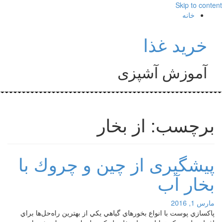
Skip to content
خانه
خرید غذا
آموزش آشپزی
برچسب: از بخار
پيشگيری از چين و چروك با
بخار آب
مارس 1, 2016
پاكسازي پوست با انواع بخورهاي گياهي يكي از بهترين راه‌حل‌ها براي