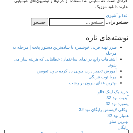
افرادي است كه تمايلي به استفاده از كرم‌ها و لوسيون‌هاي شيميايي
ندارند دانلود موزیک
غذا و آشپزی
جستجو برای:
نوشته‌های تازه
طرز تهیه فرنی خوشمزه با ساده‌ترین دستور پخت | مرحله به
مرحله
اشتباهات رایج در نمای ساختمان؛ خطاهایی که هزینه ساز می
شوند
آموزش تعمیر درب چوبی باد کرده بدون تعویض
مربا توت فرنگی
بهترین غذای بیرون بر رشت
خرید بک لینک فالو
آپدیت نود 32
پسورد نود 32
اوکلی لایسنس رایگان نود 32
همیار نود 32
بهترین سئو
رایگان