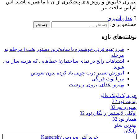
بیماری خاموش و روش‌های پیشگیری از آن با ما همراه باشید. اس
ام اس ساخت بنر
غذا و آشپزی
جستجو برای:
نوشته‌های تازه
طرز تهیه فرنی خوشمزه با ساده‌ترین دستور پخت | مرحله به
مرحله
اشتباهات رایج در نمای ساختمان؛ خطاهایی که هزینه ساز می
شوند
آموزش تعمیر درب چوبی باد کرده بدون تعویض
مربا توت فرنگی
بهترین غذای بیرون بر رشت
خرید بک لینک فالو
آپدیت نود 32
پسورد نود 32
اوکلی لایسنس رایگان نود 32
همیار نود 32
بهترین سئو
رایگان
خرید آنتی ویروس Kaspersky