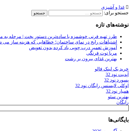
غذا و آشپزی
جستجو برای:
نوشته‌های تازه
طرز تهیه فرنی خوشمزه با ساده‌ترین دستور پخت | مرحله به م
اشتباهات رایج در نمای ساختمان؛ خطاهایی که هزینه ساز می ش
آموزش تعمیر درب چوبی باد کرده بدون تعویض
مربا توت فرنگی
بهترین غذای بیرون بر رشت
خرید بک لینک فالو
آپدیت نود 32
پسورد نود 32
اوکلی لایسنس رایگان نود 32
همیار نود 32
بهترین سئو
رایگان
بایگانی‌ها