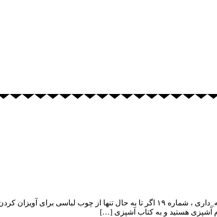
استفاده از چوب لباسی در هنگام آشپزی پاورقی های آشپزباشی #خانه_داری ، شماره ۱۹ اگر ت
م آشپزی هستید و به کتاب آشپزی […]