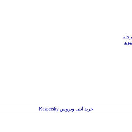
رحله
وند
خرید آنتی ویروس Kaspersky