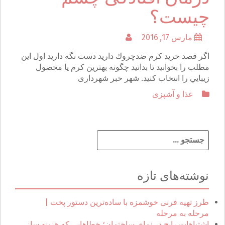
چیست؟
مارس 17, 2016
اگر قصد خريد كرم ضد‌چروك داريد دست نگه داريد اول اين
مطلب را بخوانيد تا بدانيد چگونه بهترين كرم يا محصول
زيبايي را انتخاب كنيد. شهر خبر شهرداری
غذا و آشپزی
ج
س
ت
ج
نوشته‌های تازه
و
ب
ر
طرز تهیه فرنی خوشمزه با ساده‌ترین دستور پخت |
ا
مرحله به مرحله
ی
اشتباهات رایج در نمای ساختمان؛ خطاهایی که هزینه ساز