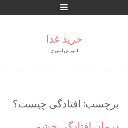
S
k
i
p
t
خرید غذا
o
c
o
آموزش آشپزی
n
t
e
n
t
برچسب: افتادگی چیست؟
درمان افتادگی چشم