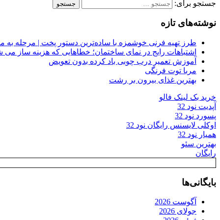
جستجو برای:
نوشته‌های تازه
طرز تهیه فرنی خوشمزه با ساده‌ترین دستور پخت | مرحله به م
اشتباهات رایج در نمای ساختمان؛ خطاهایی که هزینه ساز می ش
آموزش تعمیر درب چوبی باد کرده بدون تعویض
مربا توت فرنگی
بهترین غذای بیرون بر رشت
خرید بک لینک فالو
آپدیت نود 32
پسورد نود 32
اوکلی لایسنس رایگان نود 32
همیار نود 32
بهترین سئو
رایگان
بایگانی‌ها
آگوست 2026
جولای 2026