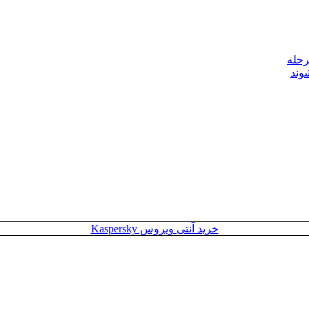
رحله
وند
خرید آنتی ویروس Kaspersky