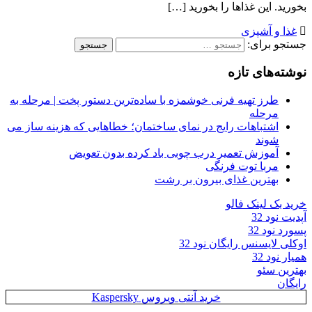
بخورید. این غذاها را بخورید […]
غذا و آشپزی
جستجو برای:
نوشته‌های تازه
طرز تهیه فرنی خوشمزه با ساده‌ترین دستور پخت | مرحله به
مرحله
اشتباهات رایج در نمای ساختمان؛ خطاهایی که هزینه ساز می
شوند
آموزش تعمیر درب چوبی باد کرده بدون تعویض
مربا توت فرنگی
بهترین غذای بیرون بر رشت
خرید بک لینک فالو
آپدیت نود 32
پسورد نود 32
اوکلی لایسنس رایگان نود 32
همیار نود 32
بهترین سئو
رایگان
خرید آنتی ویروس Kaspersky