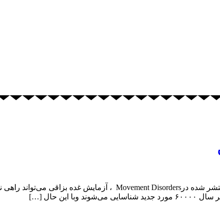
تشخیص زود هنگام پارکینسون با آزمایش بزاق بر اساس مطالعات منتشر شد