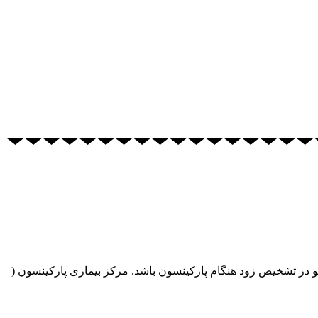
ه درMovement Disorders ، آزمایش غده بزاقی می‌تواند راهی نو در تشخیص زود هنگام پارکینسون باشد. مرکز بیماری پارکینسون (