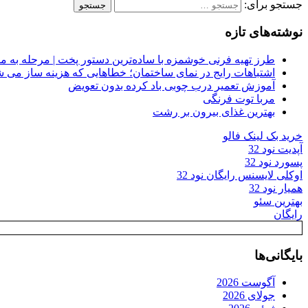
جستجو برای:
نوشته‌های تازه
طرز تهیه فرنی خوشمزه با ساده‌ترین دستور پخت | مرحله به م
اشتباهات رایج در نمای ساختمان؛ خطاهایی که هزینه ساز می ش
آموزش تعمیر درب چوبی باد کرده بدون تعویض
مربا توت فرنگی
بهترین غذای بیرون بر رشت
خرید بک لینک فالو
آپدیت نود 32
پسورد نود 32
اوکلی لایسنس رایگان نود 32
همیار نود 32
بهترین سئو
رایگان
بایگانی‌ها
آگوست 2026
جولای 2026