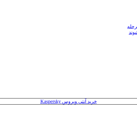
رحله
وند
خرید آنتی ویروس Kaspersky