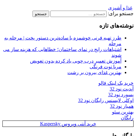
غذا و آشپزی
جستجو برای:
نوشته‌های تازه
طرز تهیه فرنی خوشمزه با ساده‌ترین دستور پخت | مرحله به
مرحله
اشتباهات رایج در نمای ساختمان؛ خطاهایی که هزینه ساز می
شوند
آموزش تعمیر درب چوبی باد کرده بدون تعویض
مربا توت فرنگی
بهترین غذای بیرون بر رشت
خرید بک لینک فالو
آپدیت نود 32
پسورد نود 32
اوکلی لایسنس رایگان نود 32
همیار نود 32
بهترین سئو
رایگان
خرید آنتی ویروس Kaspersky
بایگانی‌ها