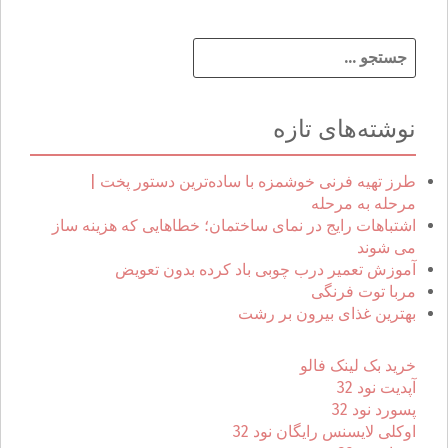
ج
س
ت
ج
نوشته‌های تازه
و
ب
ر
طرز تهیه فرنی خوشمزه با ساده‌ترین دستور پخت |
ا
مرحله به مرحله
ی
اشتباهات رایج در نمای ساختمان؛ خطاهایی که هزینه ساز
:
می شوند
آموزش تعمیر درب چوبی باد کرده بدون تعویض
مربا توت فرنگی
بهترین غذای بیرون بر رشت
خرید بک لینک فالو
آپدیت نود 32
پسورد نود 32
اوکلی لایسنس رایگان نود 32