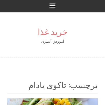
S
k
i
p
t
خرید غذا
o
c
o
آموزش آشپزی
n
t
e
n
t
برچسب: تاکوی بادام