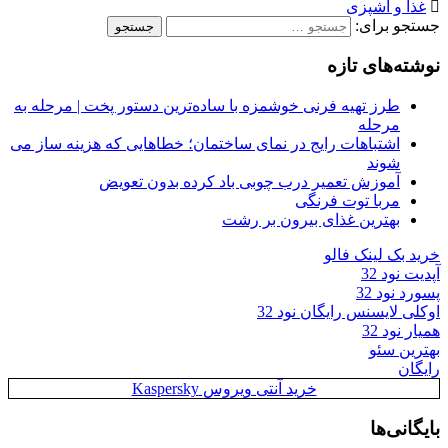
غذا و آشپزی
جستجو برای:
نوشته‌های تازه
طرز تهیه فرنی خوشمزه با ساده‌ترین دستور پخت | مرحله به
مرحله
اشتباهات رایج در نمای ساختمان؛ خطاهایی که هزینه ساز می
شوند
آموزش تعمیر درب چوبی باد کرده بدون تعویض
مربا توت فرنگی
بهترین غذای بیرون بر رشت
خرید بک لینک فالو
آپدیت نود 32
پسورد نود 32
اوکلی لایسنس رایگان نود 32
همیار نود 32
بهترین سئو
رایگان
خرید آنتی ویروس Kaspersky
بایگانی‌ها