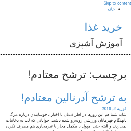
Skip to content
خانه
خرید غذا
آموزش آشپزی
برچسب: ترشح معتادم!
به ترشح آدرنالين معتادم!
فوریه 2, 2016
شايد شما هم اين روزها در اطراف‌تان با اخبار ناخوشايندي درباره مرگ
نابهنگام قهرمانان ورزشي روبه‌رو شده باشيد. جواناني كه لب به دخانيات
نمي‌زدند و البته حتي آمپول يا مكمل مجاز يا غيرمجازي هم مصرف نكرده