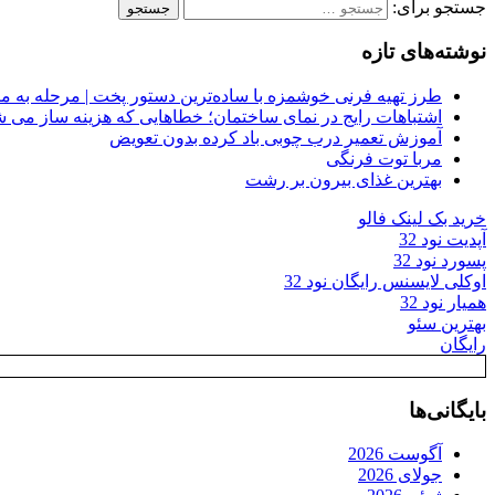
جستجو برای:
نوشته‌های تازه
طرز تهیه فرنی خوشمزه با ساده‌ترین دستور پخت | مرحله به م
اشتباهات رایج در نمای ساختمان؛ خطاهایی که هزینه ساز می ش
آموزش تعمیر درب چوبی باد کرده بدون تعویض
مربا توت فرنگی
بهترین غذای بیرون بر رشت
خرید بک لینک فالو
آپدیت نود 32
پسورد نود 32
اوکلی لایسنس رایگان نود 32
همیار نود 32
بهترین سئو
رایگان
بایگانی‌ها
آگوست 2026
جولای 2026