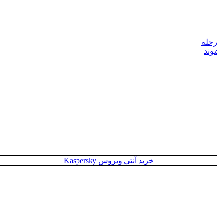
رحله
وند
خرید آنتی ویروس Kaspersky