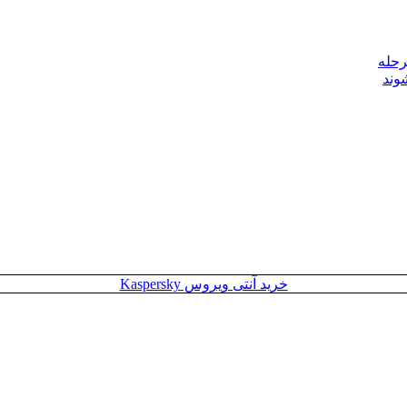
رحله
وند
خرید آنتی ویروس Kaspersky