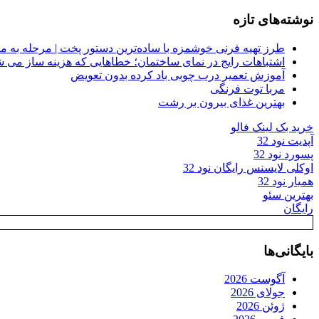
نوشته‌های تازه
طرز تهیه فرنی خوشمزه با ساده‌ترین دستور پخت | مرحله به م
اشتباهات رایج در نمای ساختمان؛ خطاهایی که هزینه ساز می ش
آموزش تعمیر درب چوبی باد کرده بدون تعویض
مربا توت فرنگی
بهترین غذای بیرون بر رشت
خرید بک لینک فالو
آپدیت نود 32
پسورد نود 32
اوکلی لایسنس رایگان نود 32
همیار نود 32
بهترین سئو
رایگان
بایگانی‌ها
آگوست 2026
جولای 2026
ژوئن 2026