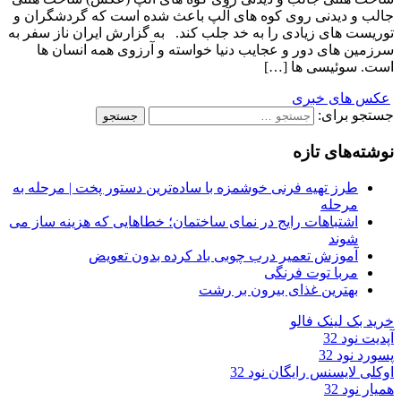
جالب و دیدنی روی کوه های آلپ باعث شده است که گردشگران و
توریست های زیادی را به خد جلب کند. به گزارش ایران ناز سفر به
سرزمین های دور و عجایب دنیا خواسته و آرزوی همه انسان ها
است. سوئیسی ها […]
عکس های خبری
جستجو برای:
نوشته‌های تازه
طرز تهیه فرنی خوشمزه با ساده‌ترین دستور پخت | مرحله به
مرحله
اشتباهات رایج در نمای ساختمان؛ خطاهایی که هزینه ساز می
شوند
آموزش تعمیر درب چوبی باد کرده بدون تعویض
مربا توت فرنگی
بهترین غذای بیرون بر رشت
خرید بک لینک فالو
آپدیت نود 32
پسورد نود 32
اوکلی لایسنس رایگان نود 32
همیار نود 32