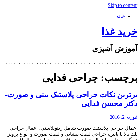
Skip to content
خانه
خرید غذا
آموزش آشپزی
برچسب: جراحی فدایی
برترین نکات جراحی پلاستیک بینی و صورت-
دکتر محسن فدایی
فوریه 2, 2016
اعمال جراحي پلاستيك صورت شامل رينوپلاستي، اعمال جراحي
پلك بالا يا پايين، جراحي ليفت پيشاني و ليفت صورت و انواع پروتز
در گونه، چانه و اعمال جراحي در فك است. دانلود سریال افق