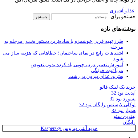
غذا و آشپزی
جستجو برای:
نوشته‌های تازه
طرز تهیه فرنی خوشمزه با ساده‌ترین دستور پخت | مرحله به
مرحله
اشتباهات رایج در نمای ساختمان؛ خطاهایی که هزینه ساز می
شوند
آموزش تعمیر درب چوبی باد کرده بدون تعویض
مربا توت فرنگی
بهترین غذای بیرون بر رشت
خرید بک لینک فالو
آپدیت نود 32
پسورد نود 32
اوکلی لایسنس رایگان نود 32
همیار نود 32
بهترین سئو
رایگان
خرید آنتی ویروس Kaspersky