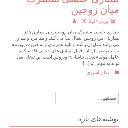
میان زوجین
آوریل 24, 2016
بیماری جنسی مشترک میان زوجینبرخی بیماری های
مقاربتی بین زوجین انتقال پیدا می کنند و هم مرد و هم زن
می توانند ناقل آن باشند و بایید همزمان و به صورت پیوسته
نسبت به درمان این قبیل بیماری های جنسی اقدام کنند
عامل مولد «تبخال تناسلی» ویروس است این تبخال می
تواند به تنهایی یا […]
غذا و آشپزی
ج
س
ت
ج
نوشته‌های تازه
و
ب