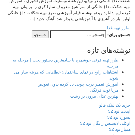
شکلات داغ خانگی در ویدیو این هفته وبسایت آموزش آشپزی ، آموزش
تهیه شکلات داغ خانگی از سرآشپز معروف سارا کری را برایتان تهیه
کرده ایم.;دانلود ویدئو نوشته فیلم آموزشی طرز تهیه شکلات داغ خانگی
اولین بار در آشپزی با آشپزباشی پدیدار شد. آهنگ جدید […]
طرز تهیه غذا
جستجو برای:
نوشته‌های تازه
طرز تهیه فرنی خوشمزه با ساده‌ترین دستور پخت | مرحله به
مرحله
اشتباهات رایج در نمای ساختمان؛ خطاهایی که هزینه ساز می
شوند
آموزش تعمیر درب چوبی باد کرده بدون تعویض
مربا توت فرنگی
بهترین غذای بیرون بر رشت
خرید بک لینک فالو
آپدیت نود 32
پسورد نود 32
اوکلی لایسنس رایگان نود 32
همیار نود 32