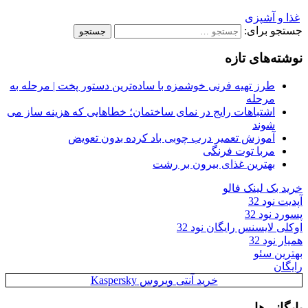
غذا و آشپزی
جستجو برای:
نوشته‌های تازه
طرز تهیه فرنی خوشمزه با ساده‌ترین دستور پخت | مرحله به
مرحله
اشتباهات رایج در نمای ساختمان؛ خطاهایی که هزینه ساز می
شوند
آموزش تعمیر درب چوبی باد کرده بدون تعویض
مربا توت فرنگی
بهترین غذای بیرون بر رشت
خرید بک لینک فالو
آپدیت نود 32
پسورد نود 32
اوکلی لایسنس رایگان نود 32
همیار نود 32
بهترین سئو
رایگان
خرید آنتی ویروس Kaspersky
بایگانی‌ها