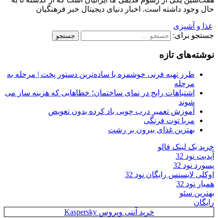
حال وجود داشته است. اخبار دنیای دیجیتال خبر فرهنگیان
غذا و آشپزی
جستجو برای:
نوشته‌های تازه
طرز تهیه فرنی خوشمزه با ساده‌ترین دستور پخت | مرحله به
مرحله
اشتباهات رایج در نمای ساختمان؛ خطاهایی که هزینه ساز می
شوند
آموزش تعمیر درب چوبی باد کرده بدون تعویض
مربا توت فرنگی
بهترین غذای بیرون بر رشت
خرید بک لینک فالو
آپدیت نود 32
پسورد نود 32
اوکلی لایسنس رایگان نود 32
همیار نود 32
بهترین سئو
رایگان
خرید آنتی ویروس Kaspersky