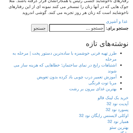
رفتارهای ناخوشایند جنسی رئیس یا همکارانشان قرار گرفته باشند. مثلا
جوک هایی که در آنها زنان را تمسخر می کنند نمونه ای از این رفتارهای
ناخوشایند است که زنان هر روز تجربه می کنند. گوشی اندروید
غذا و آشپزی
جستجو برای:
نوشته‌های تازه
طرز تهیه فرنی خوشمزه با ساده‌ترین دستور پخت | مرحله به
مرحله
اشتباهات رایج در نمای ساختمان؛ خطاهایی که هزینه ساز می
شوند
آموزش تعمیر درب چوبی باد کرده بدون تعویض
مربا توت فرنگی
بهترین غذای بیرون بر رشت
خرید بک لینک فالو
آپدیت نود 32
پسورد نود 32
اوکلی لایسنس رایگان نود 32
همیار نود 32
بهترین سئو