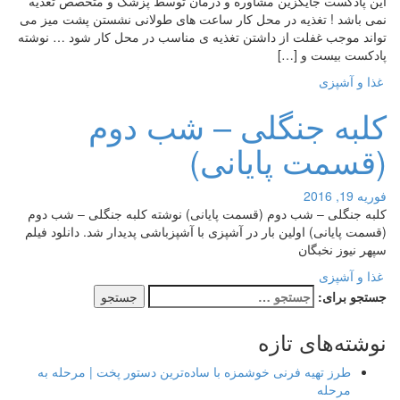
این پادکست جایگزین مشاوره و درمان توسط پزشک و متخصص تغذیه
نمی باشد ! تغذیه در محل کار ساعت های طولانی نشستن پشت میز می
تواند موجب غفلت از داشتن تغذیه ی مناسب در محل کار شود … نوشته
پادکست بیست و […]
غذا و آشپزی
کلبه جنگلی – شب دوم
(قسمت پایانی)
فوریه 19, 2016
کلبه جنگلی – شب دوم (قسمت پایانی) نوشته کلبه جنگلی – شب دوم
(قسمت پایانی) اولین بار در آشپزی با آشپزباشی پدیدار شد. دانلود فیلم
سپهر نیوز نخبگان
غذا و آشپزی
جستجو برای:
نوشته‌های تازه
طرز تهیه فرنی خوشمزه با ساده‌ترین دستور پخت | مرحله به
مرحله