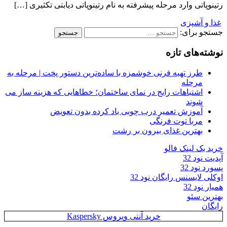
رتینوپاتی وارد مرحله پیشرفته به نام رتینوپاتی دیابتی تکثیری […]
غذا و آشپزی
جستجو برای:
نوشته‌های تازه
طرز تهیه فرنی خوشمزه با ساده‌ترین دستور پخت | مرحله به
مرحله
اشتباهات رایج در نمای ساختمان؛ خطاهایی که هزینه ساز می
شوند
آموزش تعمیر درب چوبی باد کرده بدون تعویض
مربا توت فرنگی
بهترین غذای بیرون بر رشت
خرید بک لینک فالو
آپدیت نود 32
پسورد نود 32
اوکلی لایسنس رایگان نود 32
همیار نود 32
بهترین سئو
رایگان
خرید آنتی ویروس Kaspersky