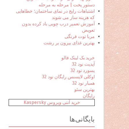
ا
دستور پخت | مرحله به مرحله
ی
اشتباهات رایج در نمای ساختمان؛ خطاهایی
:
که هزینه ساز می شوند
آموزش تعمیر درب چوبی باد کرده بدون
تعویض
مربا توت فرنگی
بهترین غذای بیرون بر رشت
خرید بک لینک فالو
آپدیت نود 32
پسورد نود 32
اوکلی لایسنس رایگان نود 32
همیار نود 32
بهترین سئو
رایگان
خرید آنتی ویروس Kaspersky
بایگانی‌ها