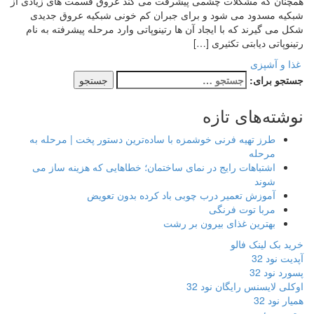
همچنان که مشکلات چشمی پیشرفت می کند عروق قسمت های زیادی از
شبکیه مسدود می شود و برای جبران کم خونی شبکیه عروق جدیدی
شکل می گیرند که با ایجاد آن ها رتینوپاتی وارد مرحله پیشرفته به نام
رتینوپاتی دیابتی تکثیری […]
غذا و آشپزی
جستجو برای:
نوشته‌های تازه
طرز تهیه فرنی خوشمزه با ساده‌ترین دستور پخت | مرحله به
مرحله
اشتباهات رایج در نمای ساختمان؛ خطاهایی که هزینه ساز می
شوند
آموزش تعمیر درب چوبی باد کرده بدون تعویض
مربا توت فرنگی
بهترین غذای بیرون بر رشت
خرید بک لینک فالو
آپدیت نود 32
پسورد نود 32
اوکلی لایسنس رایگان نود 32
همیار نود 32