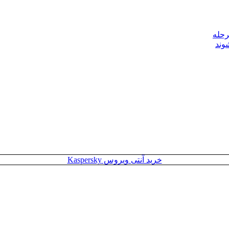
رحله
وند
خرید آنتی ویروس Kaspersky