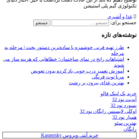
تکنولوژی گیم پلی استیشن
غذا و آشپزی
جستجو برای:
نوشته‌های تازه
طرز تهیه فرنی خوشمزه با ساده‌ترین دستور پخت | مرحله به
مرحله
اشتباهات رایج در نمای ساختمان؛ خطاهایی که هزینه ساز می
شوند
آموزش تعمیر درب چوبی باد کرده بدون تعویض
مربا توت فرنگی
بهترین غذای بیرون بر رشت
خرید بک لینک فالو
آپدیت نود 32
پسورد نود 32
اوکلی لایسنس رایگان نود 32
همیار نود 32
بهترین سئو
رایگان
خرید آنتی ویروس Kaspersky