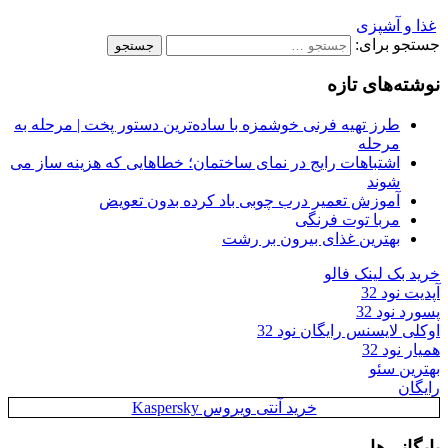
غذا و آشپزی
جستجو برای:
نوشته‌های تازه
طرز تهیه فرنی خوشمزه با ساده‌ترین دستور پخت | مرحله به
مرحله
اشتباهات رایج در نمای ساختمان؛ خطاهایی که هزینه ساز می
شوند
آموزش تعمیر درب چوبی باد کرده بدون تعویض
مربا توت فرنگی
بهترین غذای بیرون بر رشت
خرید بک لینک فالو
آپدیت نود 32
پسورد نود 32
اوکلی لایسنس رایگان نود 32
همیار نود 32
بهترین سئو
رایگان
خرید آنتی ویروس Kaspersky
بایگانی‌ها