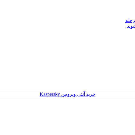
رحله
وند
خرید آنتی ویروس Kaspersky