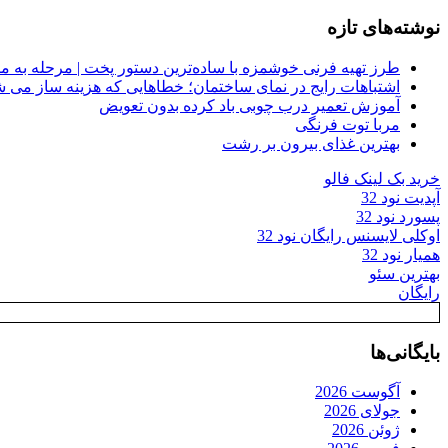
نوشته‌های تازه
طرز تهیه فرنی خوشمزه با ساده‌ترین دستور پخت | مرحله به م
اشتباهات رایج در نمای ساختمان؛ خطاهایی که هزینه ساز می ش
آموزش تعمیر درب چوبی باد کرده بدون تعویض
مربا توت فرنگی
بهترین غذای بیرون بر رشت
خرید بک لینک فالو
آپدیت نود 32
پسورد نود 32
اوکلی لایسنس رایگان نود 32
همیار نود 32
بهترین سئو
رایگان
بایگانی‌ها
آگوست 2026
جولای 2026
ژوئن 2026