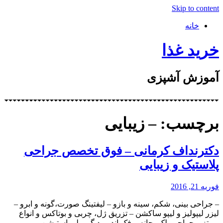
Skip to content
خانه
خرید غذا
آموزش آشپزی
برچسب: – زیبایی
دکترنداف کرمانی – فوق تخصص جراحی
پلاستیک و زیبایی
فوریه 21, 2016
– جراحی بینی، شکم، سینه و بازو – لیفتینگ صورت،گونه و ابرو –
لیزر لیپولیز و لیپو ساکشن – تزریق ژل، چربی و بوتاکس و انواع
پروتز – جراحی پلک، چانه و فک اندروید گیم پلی استیشن