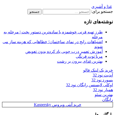
غذا و آشپزی
جستجو برای:
نوشته‌های تازه
طرز تهیه فرنی خوشمزه با ساده‌ترین دستور پخت | مرحله به
مرحله
اشتباهات رایج در نمای ساختمان؛ خطاهایی که هزینه ساز می
شوند
آموزش تعمیر درب چوبی باد کرده بدون تعویض
مربا توت فرنگی
بهترین غذای بیرون بر رشت
خرید بک لینک فالو
آپدیت نود 32
پسورد نود 32
اوکلی لایسنس رایگان نود 32
همیار نود 32
بهترین سئو
رایگان
خرید آنتی ویروس Kaspersky
بایگانی‌ها