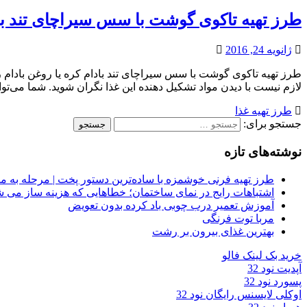
طرز تهیه تاکوی گوشت با سس سیراچای تند با
ژانویه 24, 2016
طرز تهیه تاکوی گوشت با سس سیراچای تند بادام کره یا روغن بادام را
لازم نیست با دیدن مواد تشکیل دهنده این غذا نگران شوید. شما می‌توان
طرز تهیه غذا
جستجو برای:
نوشته‌های تازه
طرز تهیه فرنی خوشمزه با ساده‌ترین دستور پخت | مرحله به م
اشتباهات رایج در نمای ساختمان؛ خطاهایی که هزینه ساز می ش
آموزش تعمیر درب چوبی باد کرده بدون تعویض
مربا توت فرنگی
بهترین غذای بیرون بر رشت
خرید بک لینک فالو
آپدیت نود 32
پسورد نود 32
اوکلی لایسنس رایگان نود 32