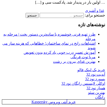
… اولین بار در پدیدار شد. پادکست سی و […]
غذا و آشپزی
جستجو برای:
نوشته‌های تازه
طرز تهیه فرنی خوشمزه با ساده‌ترین دستور پخت | مرحله به
مرحله
اشتباهات رایج در نمای ساختمان؛ خطاهایی که هزینه ساز می
شوند
آموزش تعمیر درب چوبی باد کرده بدون تعویض
مربا توت فرنگی
بهترین غذای بیرون بر رشت
خرید بک لینک فالو
آپدیت نود 32
پسورد نود 32
اوکلی لایسنس رایگان نود 32
همیار نود 32
بهترین سئو
رایگان
خرید آنتی ویروس Kaspersky