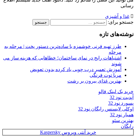
رسانی
غذا و آشپزی
جستجو برای:
نوشته‌های تازه
طرز تهیه فرنی خوشمزه با ساده‌ترین دستور پخت | مرحله به
مرحله
اشتباهات رایج در نمای ساختمان؛ خطاهایی که هزینه ساز می
شوند
آموزش تعمیر درب چوبی باد کرده بدون تعویض
مربا توت فرنگی
بهترین غذای بیرون بر رشت
خرید بک لینک فالو
آپدیت نود 32
پسورد نود 32
اوکلی لایسنس رایگان نود 32
همیار نود 32
بهترین سئو
رایگان
خرید آنتی ویروس Kaspersky