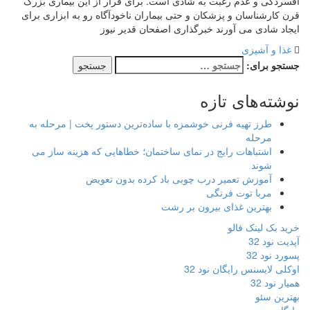
افسردگی و عدم رغبت به شادی است. برای فرار از این بیماری بزرگ
قرن کارشناسان و پزشکان و حتی بیماران ناخودآگاه رو به ابزاری برای
ایجاد شادی می آورند خبرگذاری اصفحان قدیر نیوز
غذا و آشپزی
جستجو برای:
نوشته‌های تازه
طرز تهیه فرنی خوشمزه با ساده‌ترین دستور پخت | مرحله به
مرحله
اشتباهات رایج در نمای ساختمان؛ خطاهایی که هزینه ساز می
شوند
آموزش تعمیر درب چوبی باد کرده بدون تعویض
مربا توت فرنگی
بهترین غذای بیرون بر رشت
خرید بک لینک فالو
آپدیت نود 32
پسورد نود 32
اوکلی لایسنس رایگان نود 32
همیار نود 32
بهترین سئو