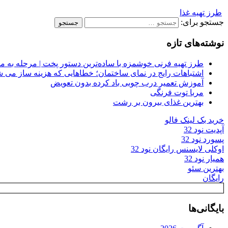
طرز تهیه غذا
جستجو برای:
نوشته‌های تازه
طرز تهیه فرنی خوشمزه با ساده‌ترین دستور پخت | مرحله به م
اشتباهات رایج در نمای ساختمان؛ خطاهایی که هزینه ساز می ش
آموزش تعمیر درب چوبی باد کرده بدون تعویض
مربا توت فرنگی
بهترین غذای بیرون بر رشت
خرید بک لینک فالو
آپدیت نود 32
پسورد نود 32
اوکلی لایسنس رایگان نود 32
همیار نود 32
بهترین سئو
رایگان
بایگانی‌ها