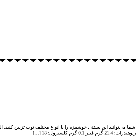
بستنی باترمیلک و لیمو زمان کلی برای آماده شدن: 9 دقیقه شما می‌توانید این بستنی خوشمزه را با انو