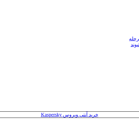
رحله
وند
خرید آنتی ویروس Kaspersky