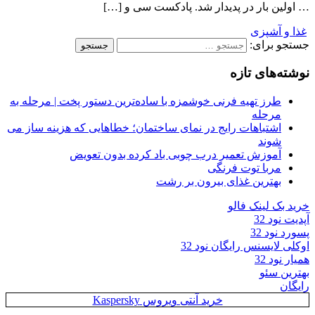
… اولین بار در پدیدار شد. پادکست سی و […]
غذا و آشپزی
جستجو برای:
نوشته‌های تازه
طرز تهیه فرنی خوشمزه با ساده‌ترین دستور پخت | مرحله به
مرحله
اشتباهات رایج در نمای ساختمان؛ خطاهایی که هزینه ساز می
شوند
آموزش تعمیر درب چوبی باد کرده بدون تعویض
مربا توت فرنگی
بهترین غذای بیرون بر رشت
خرید بک لینک فالو
آپدیت نود 32
پسورد نود 32
اوکلی لایسنس رایگان نود 32
همیار نود 32
بهترین سئو
رایگان
خرید آنتی ویروس Kaspersky