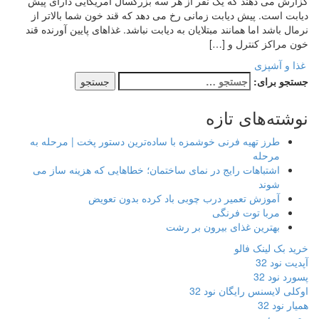
گزارش می دهند که یک نفر از هر سه بزرگسال آمریکایی دارای پیش
دیابت است. پیش دیابت زمانی رخ می دهد که قند خون شما بالاتر از
نرمال باشد اما همانند مبتلایان به دیابت نباشد. غذاهای پایین آورنده قند
خون مراکز کنترل و […]
غذا و آشپزی
جستجو برای:
نوشته‌های تازه
طرز تهیه فرنی خوشمزه با ساده‌ترین دستور پخت | مرحله به
مرحله
اشتباهات رایج در نمای ساختمان؛ خطاهایی که هزینه ساز می
شوند
آموزش تعمیر درب چوبی باد کرده بدون تعویض
مربا توت فرنگی
بهترین غذای بیرون بر رشت
خرید بک لینک فالو
آپدیت نود 32
پسورد نود 32
اوکلی لایسنس رایگان نود 32
همیار نود 32